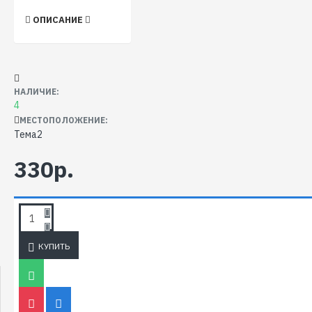
ОПИСАНИЕ
НАЛИЧИЕ:
4
МЕСТОПОЛОЖЕНИЕ:
Тема2
330р.
Карта памяти microSD
16Gb Smartbuy Class
10 без адаптера
[тема2]
КУПИТЬ
ТАКЖЕ РЕКОМЕНДУЕМ