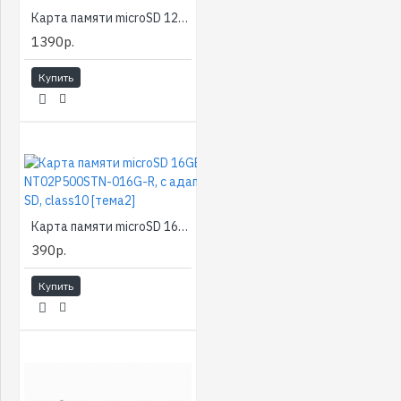
Карта памяти microSD 128Gb SmartBuy class10 UHS Speed Class 1 (U1) [тема2]
1390р.
Купить
Карта памяти microSD 16GB Netac NT02P500STN-016G-R, c адаптером SD, class10 [тема2]
390р.
Купить