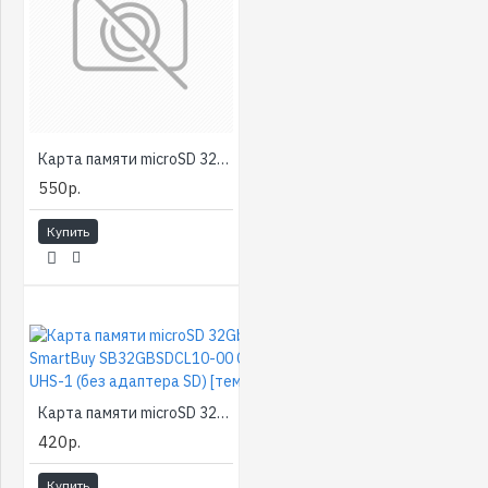
Карта памяти microSD 32Gb SanDisk SDSQUNR-032G-GN3MN, class10 100MB/s Ultra UHS-I [тема2]
550р.
Купить
Карта памяти microSD 32Gb SmartBuy SB32GBSDCL10-00 Class 10 UHS-1 (без адаптера SD) [тема2]
420р.
Купить