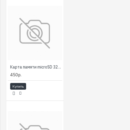
Карта памяти microSD 32Gb Netac NT02P500STN-032G-R, class10 c адаптером SD [тема2]
450р.
Купить