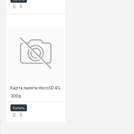
Карта памяти microSD 4Gb SmartBuy Class 4 (с адаптером SD) SB4GBSDCL4-01 [тема2]
300р.
Купить