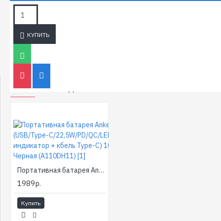
Портативная
чёрная
батарея
[1]
Hoco J101B
(Smart
КУПИТЬ
charge/ LED
индикатор)
30000мАч
ТАКЖЕ РЕКОМЕНДУЕМ
Портативная батарея Anker Zolo, (USB/Type-C/22,5W/PD/QC/LED индикатор + кбель Type-C) 10000мАч, Черная (A110DH11) [1]
1989р.
Купить