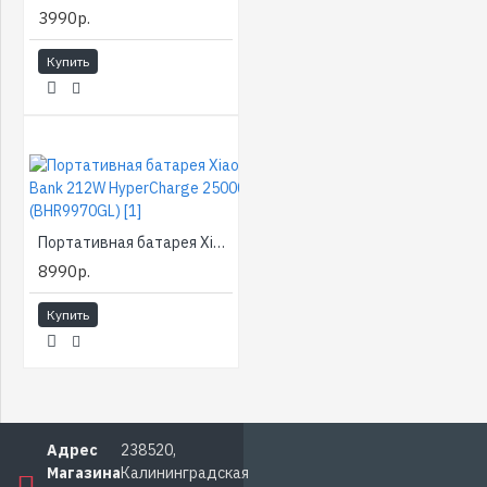
3990р.
Купить
Портативная батарея Xiaomi Power Bank 212W HyperCharge 25000mAh (BHR9970GL) [1]
8990р.
Купить
Адрес
238520,
Магазина
Калининградская