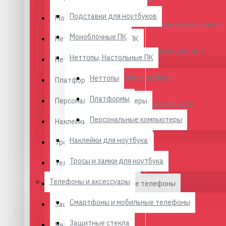
Подставки для ноутбуков
Моноблочные ПК
Принтеры лазерные монохромные
Моноблочные ПК
Неттопы, Настольные ПК
Принтеры лазерные цветные
Неттопы, Настольные ПК
Неттопы
Принтеры струйные
Неттопы
Платформы
Платформы
Персональные компьютеры
Принтеры для маркировки
Персональные компьютеры
Наклейки для ноутбука
Сканеры
Наклейки для ноутбука
Тросы и замки для ноутбука
Сканеры ШК
Тросы и замки для ноутбука
Телефоны и аксессуары
Телефоны и аксессуары
Копиры
Смартфоны и мобильные телефоны
Смартфоны и мобильные телефоны
Защитные стекла
ЗИП для оргтехники
Защитные стекла
Чехлы