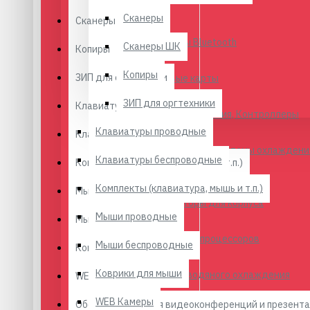
Сканеры
Сканеры ШК
Адаптеры Bluetooth
Сканеры ШК
Копиры
Копиры
ЗИП для оргтехники
Звуковые карты
ЗИП для оргтехники
Клавиатуры проводные
Платы расширения, Контроллеры
Клавиатуры проводные
Клавиатуры беспроводные
Кулеры, вентиляторы, системы охлаждени
Клавиатуры беспроводные
Комплекты (клавиатура, мышь и т.п.)
Комплекты (клавиатура, мышь и т.п.)
Мыши проводные
Вентиляторы для корпуса
Мыши проводные
Мыши беспроводные
Кулеры для процессоров
Мыши беспроводные
Коврики для мыши
Коврики для мыши
Системы водяного охлаждения
WEB Камеры
WEB Камеры
Оборудование для видеоконференций и презент