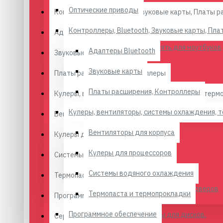
Оптические приводы
Контроллеры, Bluetooth, Звуковые карты, Платы 
DDR5
Контроллеры, Bluetooth, Звуковые карты, Пл
Адаптеры Bluetooth
Оперативная память для ноутбуков
Адаптеры Bluetooth
Звуковые карты
Звуковые карты
Платы расширения, Контроллеры
DDR
Платы расширения, Контроллеры
Кулеры, вентиляторы, системы охлаждения, терм
DDR3
Кулеры, вентиляторы, системы охлаждения, 
Вентиляторы для корпуса
Вентиляторы для корпуса
Кулеры для процессоров
DDR4
Кулеры для процессоров
Системы водяного охлаждения
DDR5
Системы водяного охлаждения
Термопаста и термопрокладки
Оперативная память для серверов
Термопаста и термопрокладки
Программное обеспечение
Программное обеспечение
Диски SSD и HDD. Корпусы для дисков.
Серверное оборудование