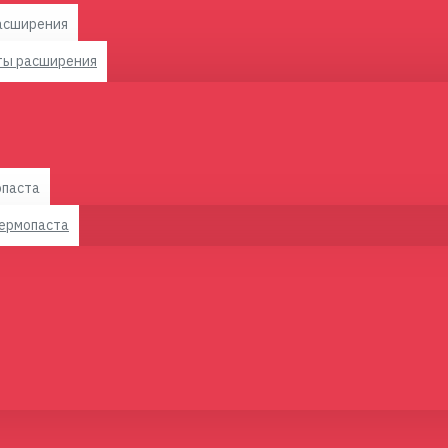
расширения
аты расширения
опаста
термопаста