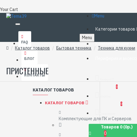
Your Cart
Menu
Категории товаров
Menu
FAQ
Комплектующие
Каталог товаров
Бытовая техника
Техника для кухни
Периферия и аксесс
БЛОГ
ПРИСТЕННЫЕ
КОНТАКТЫ
Аккаунт
0
КАТАЛОГ ТОВАРОВ
Wishlist
КАТАЛОГ ТОВАРОВ
0
Сравнение
Комплектующие для ПК и Серверов
Товаров 0 (0р.)
0