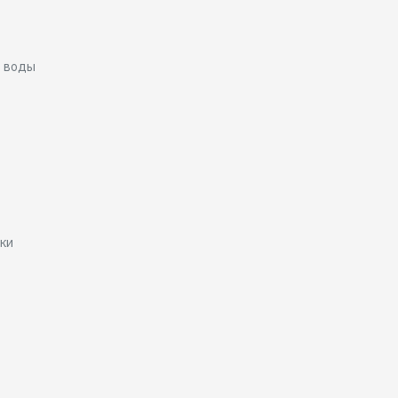
я воды
ики