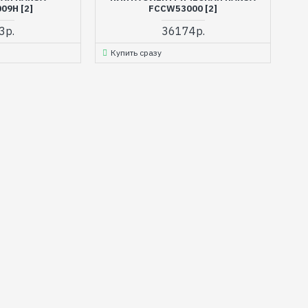
09H [2]
FCCW53000 [2]
3р.
36174р.
Купить сразу